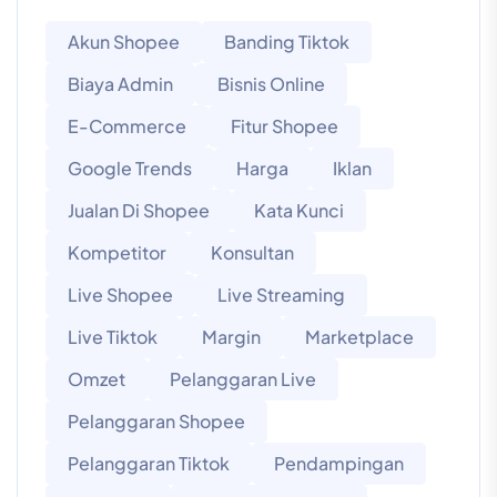
Akun Shopee
Banding Tiktok
Biaya Admin
Bisnis Online
E-Commerce
Fitur Shopee
Google Trends
Harga
Iklan
Jualan Di Shopee
Kata Kunci
Kompetitor
Konsultan
Live Shopee
Live Streaming
Live Tiktok
Margin
Marketplace
Omzet
Pelanggaran Live
Pelanggaran Shopee
Pelanggaran Tiktok
Pendampingan