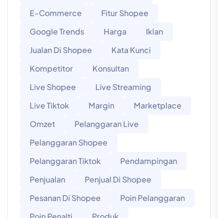
E-Commerce
Fitur Shopee
Google Trends
Harga
Iklan
Jualan Di Shopee
Kata Kunci
Kompetitor
Konsultan
Live Shopee
Live Streaming
Live Tiktok
Margin
Marketplace
Omzet
Pelanggaran Live
Pelanggaran Shopee
Pelanggaran Tiktok
Pendampingan
Penjualan
Penjual Di Shopee
Pesanan Di Shopee
Poin Pelanggaran
Poin Penalti
Produk