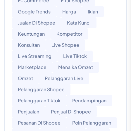
E-Commerce
Fitur Shopee
Google Trends
Harga
Iklan
Jualan Di Shopee
Kata Kunci
Keuntungan
Kompetitor
Konsultan
Live Shopee
Live Streaming
Live Tiktok
Marketplace
Menaika Omzet
Omzet
Pelanggaran Live
Pelanggaran Shopee
Pelanggaran Tiktok
Pendampingan
Penjualan
Penjual Di Shopee
Pesanan Di Shopee
Poin Pelanggaran